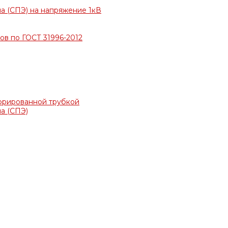
а (СПЭ) на напряжение 1кВ
в по ГОСТ 31996-2012
фрированной трубкой
а (СПЭ)