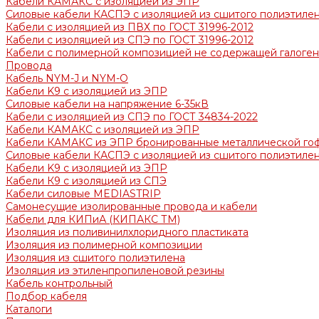
Кабели КАМАКС с изоляцией из ЭПР
Силовые кабели КАСПЭ с изоляцией из сшитого полиэтилен
Кабели с изоляцией из ПВХ по ГОСТ 31996-2012
Кабели с изоляцией из СПЭ по ГОСТ 31996-2012
Кабели с полимерной композицией не содержащей галогено
Провода
Кабель NYM-J и NYM-O
Кабели K9 с изоляцией из ЭПР
Силовые кабели на напряжение 6-35кВ
Кабели с изоляцией из СПЭ по ГОСТ 34834-2022
Кабели КАМАКС с изоляцией из ЭПР
Кабели КАМАКС из ЭПР бронированные металлической го
Силовые кабели КАСПЭ с изоляцией из сшитого полиэтилен
Кабели K9 с изоляцией из ЭПР
Кабели К9 с изоляцией из СПЭ
Кабели силовые MEDIASTRIP
Самонесущие изолированные провода и кабели
Кабели для КИПиА (КИПАКС ТМ)
Изоляция из поливинилхлоридного пластиката
Изоляция из полимерной композиции
Изоляция из сшитого полиэтилена
Изоляция из этиленпропиленовой резины
Кабель контрольный
Подбор кабеля
Каталоги