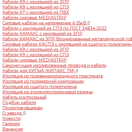
Кабели K9 с изоляцией из ЭПР
Кабели K9 с изоляцией из СПЭ
Кабели К7 с изоляцией из ПВХ
Кабели силовые MEDIASTRIP
Силовые кабели на напряжение 6-35кВ
Кабели с изоляцией из СПЭ по ГОСТ 34834-2022
Кабели КАМАКС с изоляцией из ЭПР
Кабели КАМАКС из ЭПР бронированные металлической го
Силовые кабели КАСПЭ с изоляцией из сшитого полиэтилен
Кабели K9 с изоляцией из ЭПР
Кабели К9 с изоляцией из СПЭ
Кабели силовые MEDIASTRIP
Самонесущие изолированные провода и кабели
Кабели для КИПиА (КИПАКС ТМ)
Изоляция из поливинилхлоридного пластиката
Изоляция из полимерной композиции
Изоляция из сшитого полиэтилена
Изоляция из этиленпропиленовой резины
Кабель контрольный
Подбор кабеля
Проектировщикам
О заводе
Новости
Галерея
Вакансии