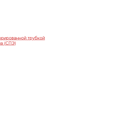
фрированной трубкой
а (СПЭ)